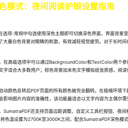
与深色模式：夜间阅读护眼设置指南
之一。在选项-常规中勾选使用深色主题即可切换深色界面，界面背
免了大量白色背景对眼睛的刺激，有效减轻视觉疲劳。对于长时
级选项中可以通过BackgroundColor和TextColo
文字适合大多数用户；棕色背景加米色文字模拟纸张质感，阅读
启动颜色反转后PDF页面的所有颜色被完全翻转。在极暗环境
会影响图片内容的准确性，该功能最适合以文字内容为主偶尔需
SumatraPDF还支持页面边距调整、自定义工具栏按钮、夜
色温设置为2700K至3000K之间，配合SumatraPDF深